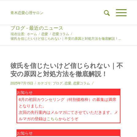
青木恋愛心理サロン
ブログ - 最近のニュース
現在位置:
ホーム
/
恋愛
/
恋愛コラム
/
彼氏を信じたいけど信じられない｜不安の原因と対処方法を徹底解説！...
彼氏を信じたいけど信じられない｜不
安の原因と対処方法を徹底解説！
/
/
2025年7月15日
カテゴリ:
ブログ
,
恋愛
,
恋愛コラム
お知らせ
6月の初回カウンセリング（特別価格枠）の募集は満席
となりました。
次回の先行案内はメルマガにてさせていただきます。メ
ルマガの登録は
こちら
からどうぞ
お知らせ