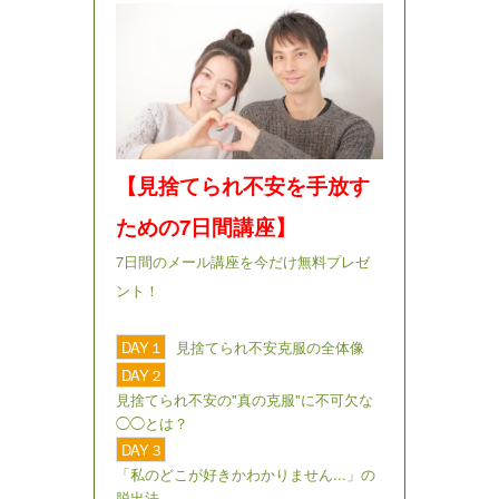
【見捨てられ不安を手放す
ための7日間講座】
7日間のメール講座を今だけ無料プレゼ
ント！
DAY１
見捨てられ不安克服の全体像
DAY２
見捨てられ不安の"真の克服"に不可欠な
◯◯とは？
DAY３
「私のどこが好きかわかりません...」の
脱出法