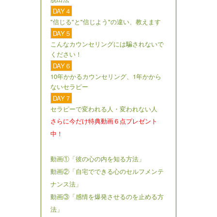
DAY４
"信じる"と"信じよう"の違い、教えます
DAY５
こんなカウンセリングには騙されないで
ください！
DAY６
10年かかるカウンセリング、1年かから
ないセラピー
DAY７
セラピーで変われる人・変われない人
さらに今だけ特典動画６点プレゼント
中！
動画①「彼の心の内を知る方法」
動画②「自宅でできる心のセルフメンテ
ナンス法」
動画③「感情を爆発させるのを止める方
法」