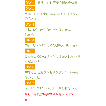
DAY１
見捨てられ不安克服の全体像
DAY２
見捨てられ不安の"真の克服"に不可欠な
◯◯とは？
DAY３
「私のどこが好きかわかりません...」の
脱出法
DAY４
"信じる"と"信じよう"の違い、教えます
DAY５
こんなカウンセリングには騙されないで
ください！
DAY６
10年かかるカウンセリング、1年かから
ないセラピー
DAY７
セラピーで変われる人・変われない人
さらに今だけ特典動画６点プレゼント
中！